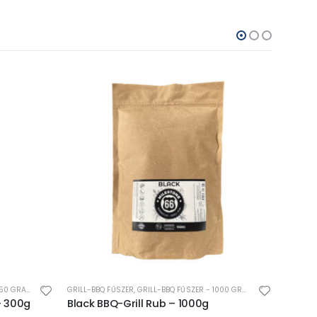
0 GRAMM
GRILL-BBQ FŰSZER
,
GRILL-BBQ FŰSZER - 1000 GRAMM
GRILL-B
– 300g
Black BBQ-Grill Rub – 1000g
Blue 