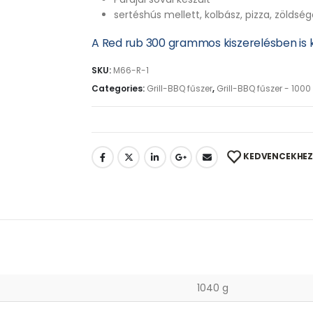
sertéshús mellett, kolbász, pizza, zöldsége
A Red rub 300 grammos kiszerelésben is 
SKU:
M66-R-1
Categories:
Grill-BBQ fűszer
,
Grill-BBQ fűszer - 10
KEDVENCEKHEZ
1040 g