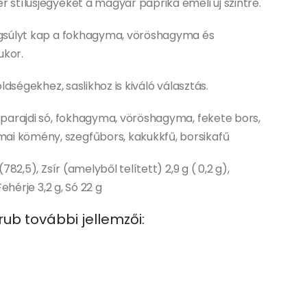
stílusjegyeket a magyar paprika emeli új szintre.
ngsúlyt kap a fokhagyma, vöröshagyma és
ukor.
dségekhez, saslikhoz is kiváló választás.
 parajdi só, fokhagyma, vöröshagyma, fekete bors,
ai kömény, szegfűbors, kakukkfű, borsikafű
782,5), Zsír (amelyből telített) 2,9 g ( 0,2 g),
ehérje 3,2 g, Só 22 g
ub további jellemzői: