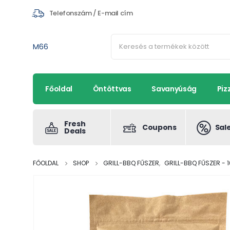
Telefonszám / E-mail cím
M66
Főoldal
Öntöttvas
Savanyúság
Piz
Fresh
Coupons
Sal
Deals
FŐOLDAL
SHOP
GRILL-BBQ FŰSZER
,
GRILL-BBQ FŰSZER -