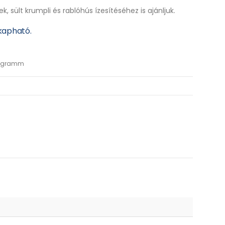
k, sült krumpli és rablóhús ízesítéséhez is ajánljuk.
kapható.
00 gramm