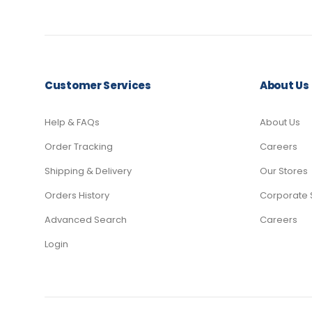
Customer Services
About Us
Help & FAQs
About Us
Order Tracking
Careers
Shipping & Delivery
Our Stores
Orders History
Corporate 
Advanced Search
Careers
Login