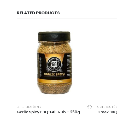
RELATED PRODUCTS
GRILL-BBQ FŰSZER
GRILL-BBQ FŰ
Garlic Spicy BBQ-Grill Rub – 250g
Greek BBQ