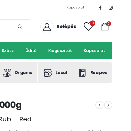
Kapcsolat
0
0
Belépés
Szósz
Üditő
Kiegészítők
Kapcsolat
Organic
Local
Recipes
1000g
 Rub – Red