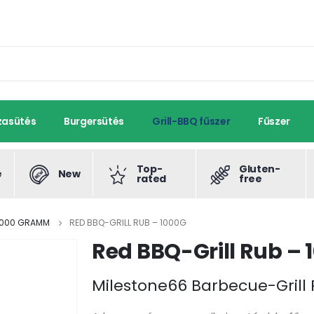
zasütés
Burgersütés
Grill-BBQ fűszer
Fűszer
Top-
Gluten-
e
New
rated
free
 1000 GRAMM
RED BBQ-GRILL RUB – 1000G
Red BBQ-Grill Rub – 
Milestone66 Barbecue-Grill