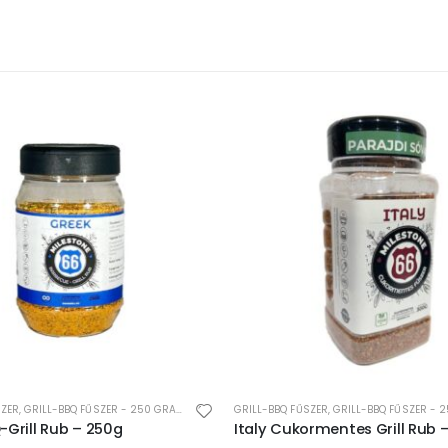
SZER
,
GRILL-BBQ FŰSZER - 250 GRAMM
GRILL-BBQ FŰSZER
,
GRILL-BBQ FŰSZER - 25
-Grill Rub – 250g
Italy Cukormentes Grill Rub 