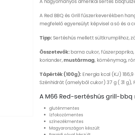
A hagyományos amerikai sertés bbqfűszer 
A Red BBQ és Grill fűszerkeverékben ha
megfelelő egyensúlyt képvisel a só és a c
Tipp:
Sertéshús mellett sültkrumplihoz, zöl
Összetevők:
barna cukor, fűszerpaprika,
koriander,
mustármag
, köménymag, róm
Tápérték (100g):
Energia kcal (KJ) 186,9 (
Szénhidrát (amelyből cukor) 37 g ( 31 g), F
A M66 Red-sertéshús grill-bbq r
gluténmentes
ízfokozómentes
színezékmentes
Magyarországon készült
Parajdi sóval készült